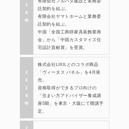
有限会社フルハタ建設と業務委
1
託契約を結ぶ。
8
有限会社ヤマトホームと業務委
年
託契約を結ぶ。
中国「全国工商聠家具装飾業商
会」から「中国カスタマイズ住
宅設計貢献賞」を受賞。
株式会社LIXILとのコラボ商品
2
「ヴィータス パネル」を4月発
0
売。
1
資格取得ができるプロ向けの
9
「住まい方アドバイザー養成講
年
座5期」を東京・大阪にて開講予
定。
2