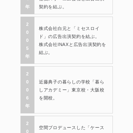
年
契約を結ぶ。
2
株式会社白元と「ミセスロイ
0
ド」の広告出演契約を結ぶ。
0
株式会社INAXと広告出演契約を
5
結ぶ。
年
2
0
近藤典子の暮らしの学校「暮ら
0
しアカデミー」東京校・大阪校
6
を開校。
年
2
空間プロデュースした「ケース
0