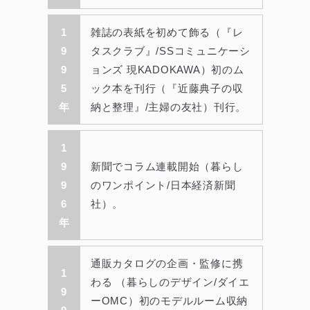
1
雑誌の表紙を初めて飾る（『レ
9
タスクラブ』/SSコミュニケーシ
9
ョンズ 現KADOKAWA）初のム
5
ック本を刊行（『近藤典子の収
年
納と整理』/主婦の友社）刊行。
1
9
新聞でコラム連載開始（暮らし
9
のワンポイント/日本経済新聞
6
社）。
年
通販カタログの企画・監修に携
1
わる （暮らしのデザイン/ダイエ
9
ーOMC）初のモデルルーム収納