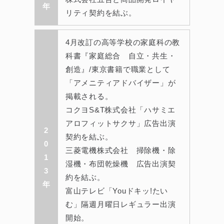
年
リティ契約を結ぶ。
4月改訂の高等学校の家庭科の教
科書『家庭総合 自立・共生・
創造』/東京書籍で職業として
「アメニティアドバイザー」が
掲載される。
コクヨS&T株式会社「ハサミエ
アロフィットサクサ」広告出演
2
契約を結ぶ。
0
三菱電機株式会社 掃除機・除
1
湿機・布団乾燥機 広告出演契
3
約を結ぶ。
年
富山テレビ「Youドキッ!たい
む」隔週月曜日レギュラー出演
開始。