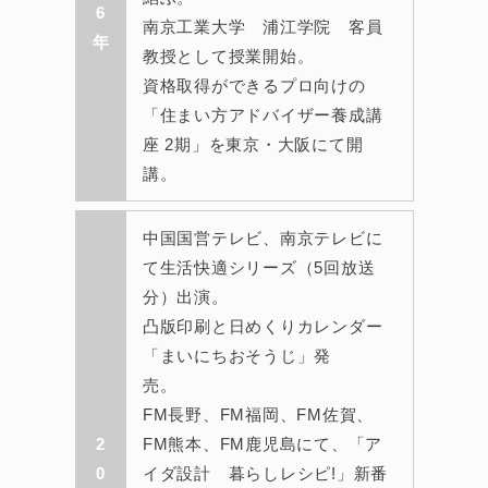
6
南京工業大学 浦江学院 客員
年
教授として授業開始。
資格取得ができるプロ向けの
「住まい方アドバイザー養成講
座 2期」を東京・大阪にて開
講。
中国国営テレビ、南京テレビに
て生活快適シリーズ（5回放送
分）出演。
凸版印刷と日めくりカレンダー
「まいにちおそうじ」発
売。
FM長野、FM福岡、FM佐賀、
2
FM熊本、FM鹿児島にて、「ア
0
イダ設計 暮らしレシピ!」新番