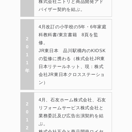
株式会社ニトリと商品開発アド
バイザー契約を結ぶ。
4月改訂の小学校の5年・6年家庭
科教科書/東京書籍 8頁を監
2
修。
0
JR東日本 品川駅構内のKIOSK
1
の監修に携わる（株式会社JR東
1
日本リテールネット、現：株式
年
会社JR東日本クロスステーショ
ン）
4月、石友ホーム株式会社、石友
2
リフォームサービス株式会社と
0
業務委託及び広告出演契約を結
1
ぶ。
2
株式会社五合と商品開発ロイヤ