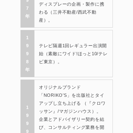
9
ディスプレーの企画・製作に携
7
わる（三井不動産/西武不動
年
産）。
1
9
テレビ隔週1回レギュラー出演開
9
始（素敵にワイド!ほっと10/テレ
8
ビ東京）。
年
オリジナルブランド
「NORIKO’S」を出版社とタイ
アップし立ち上げる （『クロワ
1
ッサン』/マガジンハウス）。
9
企業とアドバイザリー契約を結
9
び、コンサルティング業務を開
9