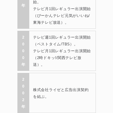
始。
年
テレビ月1回レギュラー出演開始
（ぴーかんテレビ元気がいいね/
東海テレビ放送）。
2
テレビ週1回レギュラー出演開始
0
（ベストタイム/TBS）。
0
テレビ月1回レギュラー出演開始
0
（2時ドキッ!/関西テレビ放
年
送）。
2
0
株式会社ライゼと広告出演契約
0
を結ぶ。
2
年