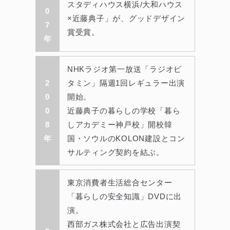
スタディハウス横浜/大和ハウス
0
×近藤典子」が、グッドデザイン
7
賞受賞。
年
NHKラジオ第一放送「ラジオビ
2
タミン」隔週1回レギュラー出演
0
開始。
0
近藤典子の暮らしの学校「暮ら
8
しアカデミー神戸校」開校韓
年
国・ソウルのKOLON建設とコン
サルティング契約を結ぶ。
東京消費者生活総合センター
「暮らしの安全知識」DVDに出
演。
西部ガス株式会社と広告出演契