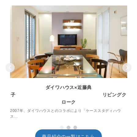
Previous
N
ダイワハウス×近藤典
ー
子 リビングク
ローク
2007年、ダイワハウスとのコラボにより「ケーススタディハウ
ス…
1
2
3
商品紹介の一覧はこちら