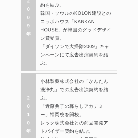
2
約を結ぶ。
0
韓国・ソウルのKOLON建設との
0
コラボハウス「KANKAN
9
HOUSE」が韓国のグッドデザイ
年
ン賞受賞。
「ダイソンで大掃除2009」キャ
ンペーンにて広告出演契約を結
ぶ。
小林製薬株式会社の「かんたん
洗浄丸」での広告出演契約を結
2
ぶ。
0
「近藤典子の暮らしアカデミ
1
ー」福岡校を開校。
0
レック株式会社との商品開発ア
年
ドバイザー契約を結ぶ。