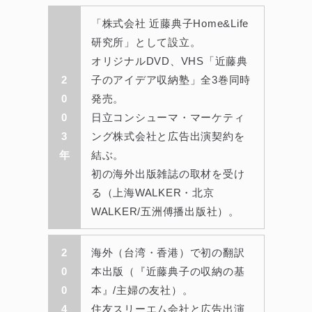
「株式会社 近藤典子Home&Life
研究所」として設立。
オリジナルDVD、VHS「近藤典
2
子のアイデア収納塾」全3巻同時
0
発売。
0
日立コンシューマ・マーケティ
3
ング株式会社と広告出演契約を
年
結ぶ。
初の海外出版雑誌の取材を受け
る（上海WALKER・北京
WALKER/五洲傅播出版社）。
2
海外（台湾・香港）で初の翻訳
0
本出版（『近藤典子の収納の基
0
本』/主婦の友社）。
4
住友スリーエム会社と広告出演