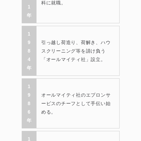
科に就職。
1
年
1
9
引っ越し荷造り、荷解き、ハウ
8
スクリーニング等を請け負う
4
「オールマイティ社」設立。
年
1
9
オールマイティ社のエプロンサ
8
ービスのチーフとして手伝い始
6
める。
年
1