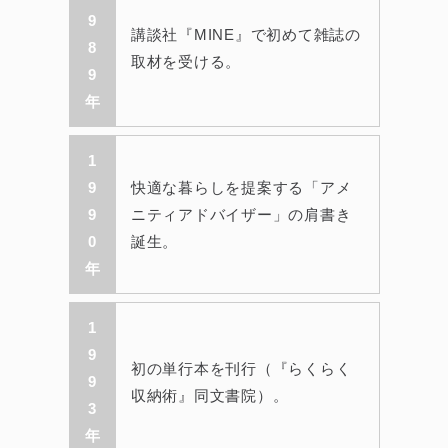
9
講談社『MINE』で初めて雑誌の
8
取材を受ける。
9
年
1
9
快適な暮らしを提案する「アメ
9
ニティアドバイザー」の肩書き
0
誕生。
年
1
9
初の単行本を刊行（『らくらく
9
収納術』同文書院）。
3
年